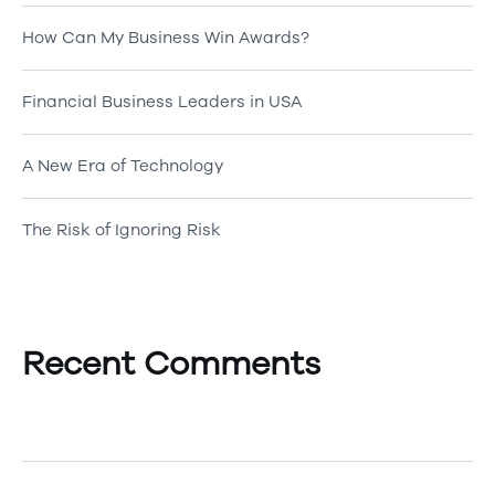
How Can My Business Win Awards?
Financial Business Leaders in USA
A New Era of Technology
The Risk of Ignoring Risk
Recent Comments
A WordPress Commenter
on
Hello world!
Egemenerd
on
How to Create an Account