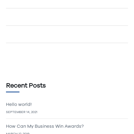
Egemenerd
on
A New Era of Technology
Egemenerd
on
Should Your Company go Cashless?
Egemenerd
on
The Top 5 Marketing Tips
Recent Posts
Hello world!
SEPTEMBER 14, 2021
How Can My Business Win Awards?
MARCH 12, 2019