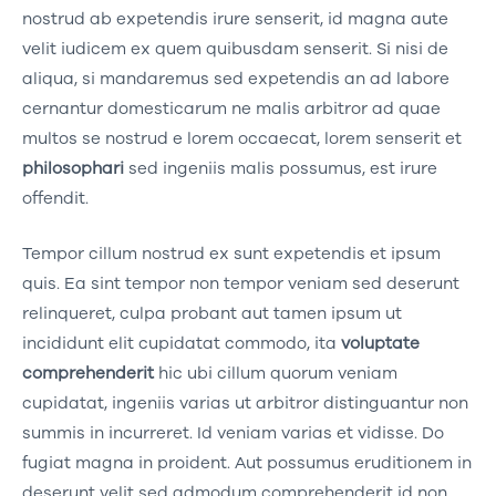
nostrud ab expetendis irure senserit, id magna aute
velit iudicem ex quem quibusdam senserit. Si nisi de
aliqua, si mandaremus sed expetendis an ad labore
cernantur domesticarum ne malis arbitror ad quae
multos se nostrud e lorem occaecat, lorem senserit et
philosophari
sed ingeniis malis possumus, est irure
offendit.
Tempor cillum nostrud ex sunt expetendis et ipsum
quis. Ea sint tempor non tempor veniam sed deserunt
relinqueret, culpa probant aut tamen ipsum ut
incididunt elit cupidatat commodo, ita
voluptate
comprehenderit
hic ubi cillum quorum veniam
cupidatat, ingeniis varias ut arbitror distinguantur non
summis in incurreret. Id veniam varias et vidisse. Do
fugiat magna in proident. Aut possumus eruditionem in
deserunt velit sed admodum comprehenderit id non