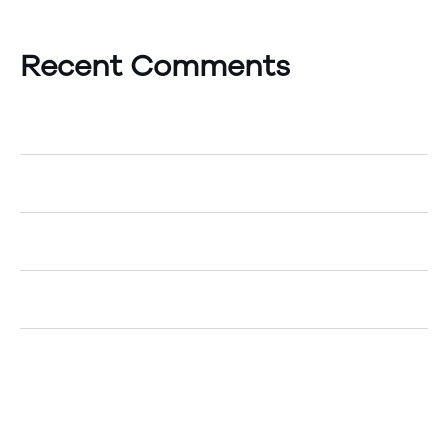
Recent Comments
A WordPress Commenter
on
Hello world!
Egemenerd
on
How to Create an Account
Egemenerd
on
A New Era of Technology
Egemenerd
on
Should Your Company go Cashless?
Egemenerd
on
The Top 5 Marketing Tips